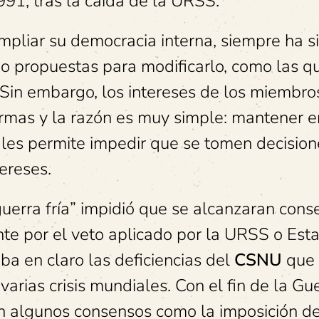
991, tras la caída de la URSS.
mpliar su democracia interna, siempre ha s
bo propuestas para modificarlo, como las q
 Sin embargo, los intereses de los miembro
rmas y la razón es muy simple: mantener e
les permite impedir que se tomen decision
ereses.
guerra fría” impidió que se alcanzaran con
nte por el veto aplicado por la URSS o Est
ba en claro las deficiencias del
CSNU
que 
varias crisis mundiales. Con el fin de la Gu
ron algunos consensos como la imposición d