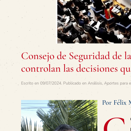
Consejo de Seguridad de la
controlan las decisiones qu
Escrito en
09/07/2024
. Publicado en
Análisis
,
Aportes para e
Por Félix 
C