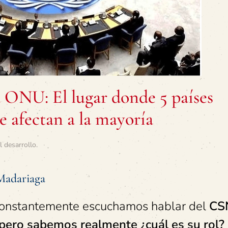
 ONU: El lugar donde 5 países
e afectan a la mayoría
l desarrollo
.
Madariaga
onstantemente escuchamos hablar del
CS
pero sabemos realmente ¿cuál es su rol?