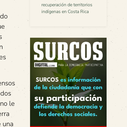
recuperación de territorios
indígenas en Costa Rica
ido
ue
s
n
es
sensos
ados
no le
erra
e una