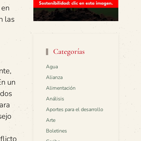
 en
n las
Categorías
Agua
nte,
Alianza
En un
Alimentación
idos
Análisis
ara
Aportes para el desarrollo
sejo
Arte
Boletines
flicto