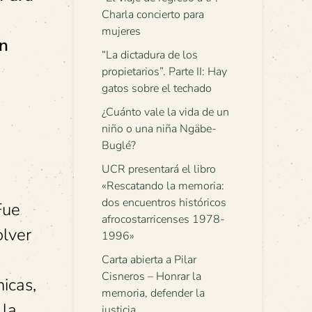
Charla concierto para
mujeres
on
“La dictadura de los
propietarios”. Parte II: Hay
gatos sobre el techado
¿Cuánto vale la vida de un
niño o una niña Ngäbe-
Buglé?
UCR presentará el libro
«Rescatando la memoria:
dos encuentros históricos
Fue
afrocostarricenses 1978-
olver
1996»
Carta abierta a Pilar
Cisneros – Honrar la
icas,
memoria, defender la
 la
justicia