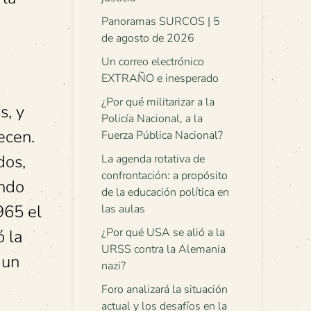
Panoramas SURCOS | 5
de agosto de 2026
Un correo electrónico
EXTRAÑO e inesperado
¿Por qué militarizar a la
s, y
Policía Nacional, a la
ecen.
Fuerza Pública Nacional?
dos,
La agenda rotativa de
confrontación: a propósito
undo
de la educación política en
965 el
las aulas
¿Por qué USA se alió a la
ó la
URSS contra la Alemania
 un
nazi?
Foro analizará la situación
actual y los desafíos en la