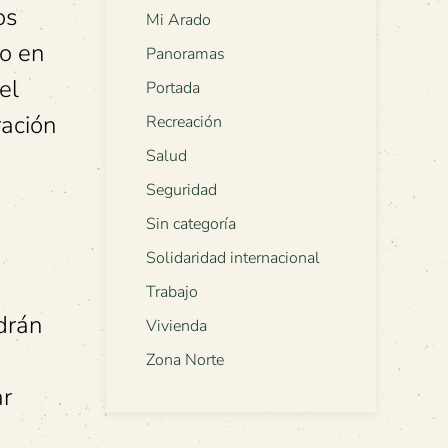
os
Mi Arado
do en
Panoramas
el
Portada
ración
Recreación
Salud
Seguridad
Sin categoría
Solidaridad internacional
Trabajo
drán
Vivienda
Zona Norte
ar