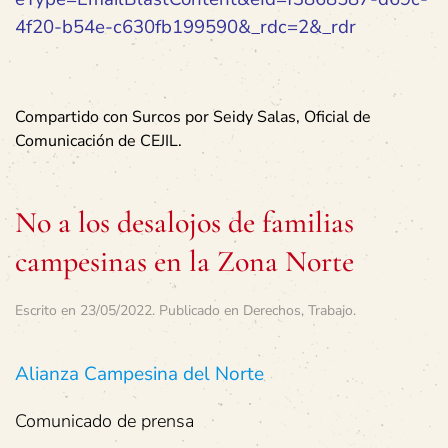
4f20-b54e-c630fb199590&_rdc=2&_rdr
Compartido con Surcos por Seidy Salas, Oficial de
Comunicación de CEJIL.
No a los desalojos de familias
campesinas en la Zona Norte
Escrito en
23/05/2022
. Publicado en
Derechos
,
Trabajo
.
Alianza Campesina del Norte
Comunicado de prensa