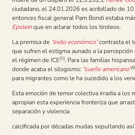
ciudadano, el 24.01.2026 es acribillado de 1
entonces fiscal general Pam Bondi estaba más 
Epstein
que en aclarar todos los tiroteos.
La premisa de
“éxito económico”
contrasta el 
que sufren el estigma aunado a la percepción d
[5]
el régimen de ICE
. Para las familias hispan
[6
donde acaba el silogismo:
“sueño americano”
para migrantes como le ha sucedido a los venez
Esta emoción de temor colectiva irradia a lo
apropian esta experiencia fronteriza que arrastr
separación y violencia
calcificada por décadas mudas sepultando así c