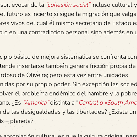
asor, evocando la
“cohesión social”
incluso cultural 
el futuro es incierto si sigue la migración que valga
es vivos del cual él mismo secretario de Estado e
olo en una contradicción personal sino además en u
cipio básico de mejora sistemática se confronta con
tende insertarse también genera fricción propia de 
ardoso de Oliveira; pero esta vez entre unidades
nidas por su propio poder. Sin excepción las socie
solver el problema endémico del hambre y la pobre
cano. ¿Es
“América”
distinta a “
Central o «South Ame
 de las desigualdades y las libertades? ¿Existe un
s – planeta?
propiación cultural es que la cultura original per