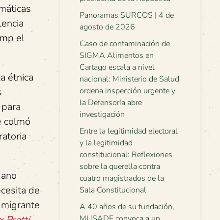
emáticas
Panoramas SURCOS | 4 de
lencia
agosto de 2026
ump el
Caso de contaminación de
SIGMA Alimentos en
Cartago escala a nivel
a étnica
nacional: Ministerio de Salud
ordena inspección urgente y
s
la Defensoría abre
 para
investigación
ue colmó
Entre la legitimidad electoral
ratoria
y la legitimidad
constitucional: Reflexiones
sobre la querella contra
dano
cuatro magistrados de la
ecesita de
Sala Constitucional
, migrante
A 40 años de su fundación,
MUSADE convoca a un
 Pretti,