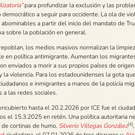
ilizatoria”
para profundizar la exclusión y las probl
o democrático a seguir para occidente. La ola de vio
s abominables a partir del inicio del mandato de Tr
a sobre la población en general.
repoblan, los medios masivos normalizan la limpiez
te en política antimigrante. Aumentan los migrante
on enviados a morir a sus propios países de origen
y la violencia. Para los estadounidenses la gota q
 ciudadanos e inmigrantes a manos de la policía mig
 a las redes sociales.
 encubierto hasta el 20.2.2026 por ICE fue el ciuda
s el 15.3.2025 en retén. Una política autoritaria n
[4]
n de cortinas de humo.
Silverio Villegas González
d,
ciudadana, el 07.01.2026 de tres disparos y
Alex