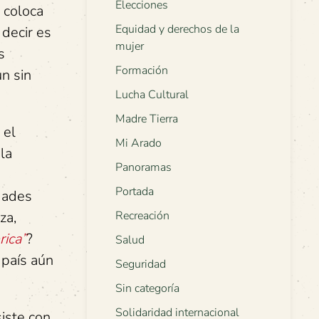
Elecciones
y coloca
Equidad y derechos de la
 decir es
mujer
s
Formación
n sin
Lucha Cultural
Madre Tierra
 el
Mi Arado
la
Panoramas
Portada
dades
Recreación
za,
rica”
?
Salud
 país aún
Seguridad
Sin categoría
Solidaridad internacional
siste con