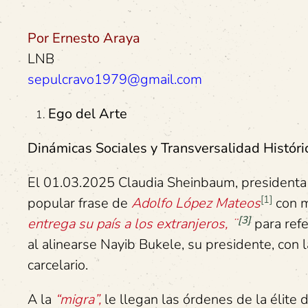
Por Ernesto Araya
LNB
sepulcravo1979@gmail.com
Ego del Arte
Dinámicas Sociales y Transversalidad Históri
El 01.03.2025 Claudia Sheinbaum, presidenta me
[1]
popular frase de
Adolfo López Mateos
con mo
[3]
entrega su país a los extranjeros, ¨
para refe
al alinearse Nayib Bukele, su presidente, con l
carcelario.
A la
“migra”,
le llegan las órdenes de la élite 