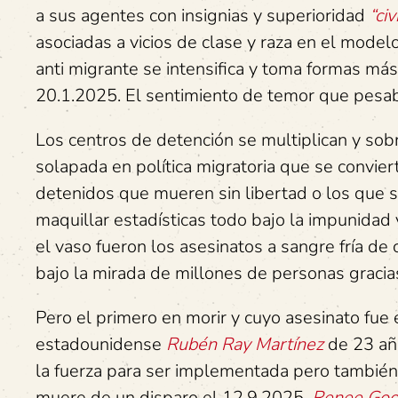
a sus agentes con insignias y superioridad
“civ
asociadas a vicios de clase y raza en el model
anti migrante se intensifica y toma formas má
20.1.2025. El sentimiento de temor que pesab
Los centros de detención se multiplican y sob
solapada en política migratoria que se convier
detenidos que mueren sin libertad o los que s
maquillar estadísticas todo bajo la impunidad 
el vaso fueron los asesinatos a sangre fría de
bajo la mirada de millones de personas gracias
Pero el primero en morir y cuyo asesinato fue
estadounidense
Rubén Ray Martínez
de 23 año
la fuerza para ser implementada pero tambié
muere de un disparo el 12.9.2025,
Renee Goo