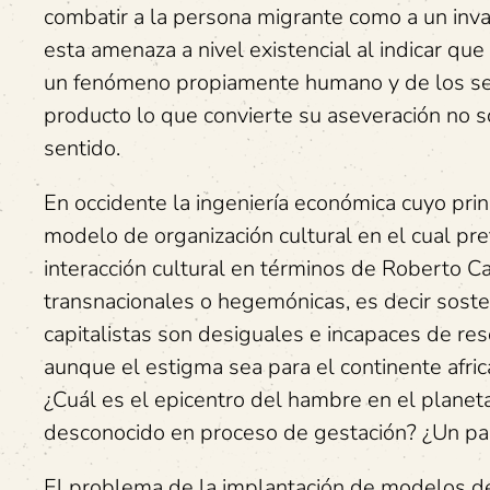
combatir a la persona migrante como a un inv
esta amenaza a nivel existencial al indicar que 
un fenómeno propiamente humano y de los ser
producto lo que convierte su aseveración no s
sentido.
En occidente la ingeniería económica cuyo prin
modelo de organización cultural en el cual pre
interacción cultural en términos de Roberto C
transnacionales o hegemónicas, es decir soste
capitalistas son desiguales e incapaces de re
aunque el estigma sea para el continente afri
¿Cuál es el epicentro del hambre en el planeta
desconocido en proceso de gestación? ¿Un paí
El problema de la implantación de modelos de a