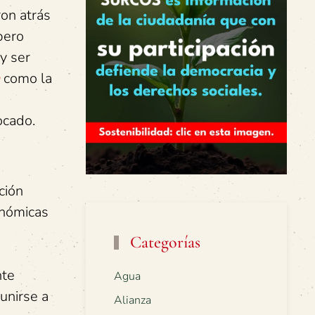
ron atrás
pero
y ser
como la
ocado.
ción
onómicas
Categorías
nte
Agua
unirse a
Alianza