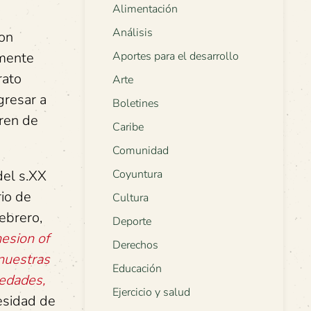
Alimentación
Análisis
con
Aportes para el desarrollo
amente
rato
Arte
gresar a
Boletines
fren de
Caribe
Comunidad
Coyuntura
del s.XX
rio de
Cultura
ebrero,
Deporte
esion of
Derechos
nuestras
Educación
iedades,
Ejercicio y salud
cesidad de