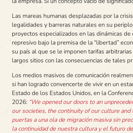
la empresa. Si un concepto vacio de significa
Las mareas humanas desplazadas por la crisis 
legalidades y barreras naturales en su peripl
proyectos especializados en las dinámicas de do
represivo bajo la premisa de la “libertad” econó
su país al que se le imponen tarifas arbitraria
largos sitios con las consecuencias de tales p
Los medios masivos de comunicación realmente
si han logrado convencerte de vivir en un esta
Estado de los Estados Unidos, en la Conferenc
2026:
“We opened our doors to an unpreceden
our societies, the continuity of our culture and 
puertas a una ola de migración masiva sin pr
la continuidad de nuestra cultura y el futuro d