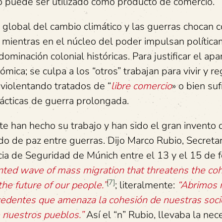
do puede ser utilizado como producto de comercio.
global del cambio climático y las guerras chocan 
o mientras en el núcleo del poder impulsan polític
minación colonial históricas. Para justificar el apa
mica; se culpa a los “otros” trabajan para vivir y re
s violentando tratados de “
libre comercio
» o bien su
rácticas de guerra prolongada.
 han hecho su trabajo y han sido el gran invento 
do de paz entre guerras. Dijo Marco Rubio, Secreta
ia de Seguridad de Múnich entre el 13 y el 15 de f
ted wave of mass migration that threatens the coh
[7]
the future of our people.”
; literalmente:
“
Abrimos 
ecedentes que amenaza la cohesión de nuestras soc
e nuestros pueblos.”
Así el “n” Rubio, llevaba la ne