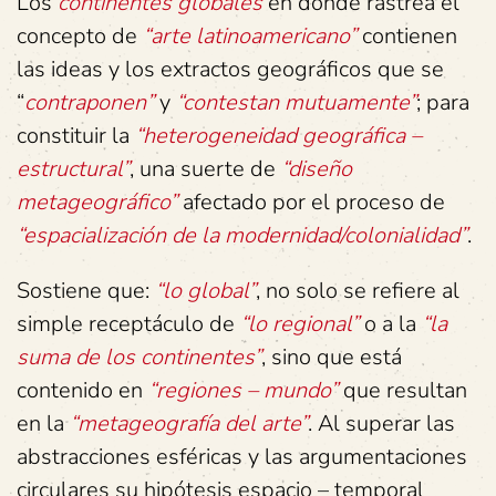
Los
continentes globales
en donde rastrea el
concepto de
“arte latinoamericano”
contienen
las ideas y los extractos geográficos que se
“
contraponen”
y
“contestan mutuamente”
; para
constituir la
“heterogeneidad geográfica –
estructural”
, una suerte de
“diseño
metageográfico”
afectado por el proceso de
“espacialización de la modernidad/colonialidad”
.
Sostiene que:
“lo global”
, no solo se refiere al
simple receptáculo de
“lo regional”
o a la
“la
suma de los continentes”
, sino que está
contenido en
“regiones – mundo”
que resultan
en la
“metageografía del arte”
. Al superar las
abstracciones esféricas y las argumentaciones
circulares su hipótesis espacio – temporal