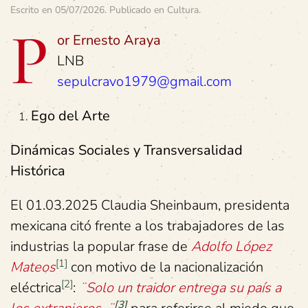
Escrito en
05/07/2026
. Publicado en
Cultura
.
P
or Ernesto Araya
LNB
sepulcravo1979@gmail.com
Ego del Arte
Dinámicas Sociales y Transversalidad
Histórica
El 01.03.2025 Claudia Sheinbaum, presidenta
mexicana citó frente a los trabajadores de las
industrias la popular frase de
Adolfo López
[1]
Mateos
con motivo de la nacionalización
[2]
eléctrica
:
¨Solo un traidor entrega su país a
[3]