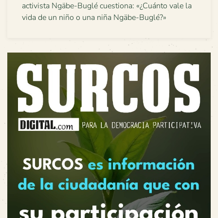
activista Ngäbe-Buglé cuestiona: «¿Cuánto vale la
vida de un niño o una niña Ngäbe-Buglé?»