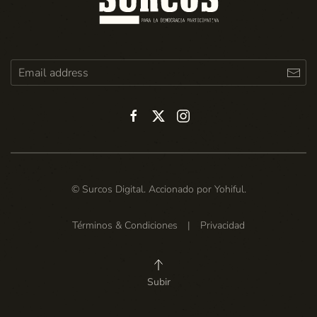
© Surcos Digital. Accionado por
Yohiful
.
Términos & Condiciones
|
Privacidad
Subir