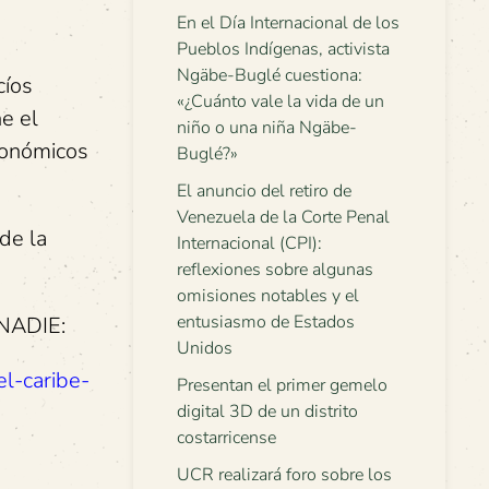
En el Día Internacional de los
Pueblos Indígenas, activista
Ngäbe-Buglé cuestiona:
cíos
«¿Cuánto vale la vida de un
e el
niño o una niña Ngäbe-
conómicos
Buglé?»
El anuncio del retiro de
Venezuela de la Corte Penal
de la
Internacional (CPI):
reflexiones sobre algunas
omisiones notables y el
entusiasmo de Estados
eNADIE:
Unidos
el-caribe-
Presentan el primer gemelo
digital 3D de un distrito
costarricense
UCR realizará foro sobre los