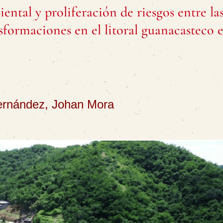
ental y proliferación de riesgos entre la
nsformaciones en el litoral guanacasteco e
ernández, Johan Mora