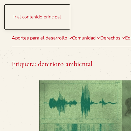
Ir al contenido principal
Aportes para el desarrollo
Comunidad
Derechos
Eq
Etiqueta:
deterioro ambiental