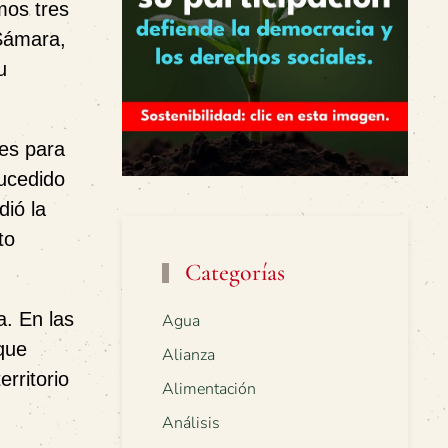
mos tres
 Sámara,
u
les para
sucedido
dió la
to
Categorías
a. En las
Agua
que
Alianza
rritorio
Alimentación
Análisis