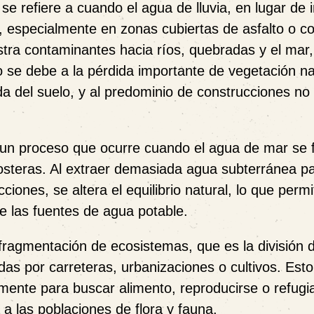
 se refiere a cuando el agua de lluvia, en lugar de in
o, especialmente en zonas cubiertas de asfalto o c
stra contaminantes hacia ríos, quebradas y el mar
o se debe a la pérdida importante de vegetación na
ada del suelo, y al predominio de construcciones no
 un proceso que ocurre cuando el agua de mar se fi
osteras. Al extraer demasiada agua subterránea p
iones, se altera el equilibrio natural, lo que permi
e las fuentes de agua potable.
 fragmentación de ecosistemas
, que es la división 
das por carreteras, urbanizaciones o cultivos. Est
emente para buscar alimento, reproducirse o refugi
 a las poblaciones de flora y fauna.