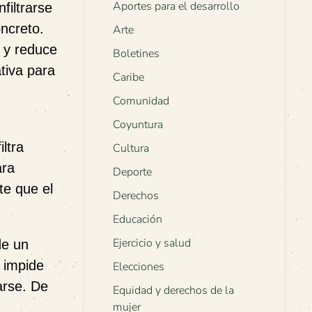
Aportes para el desarrollo
filtrarse
oncreto.
Arte
, y reduce
Boletines
tiva para
Caribe
Comunidad
Coyuntura
ltra
Cultura
ara
Deporte
te que el
Derechos
Educación
Ejercicio y salud
de un
o impide
Elecciones
arse. De
Equidad y derechos de la
mujer