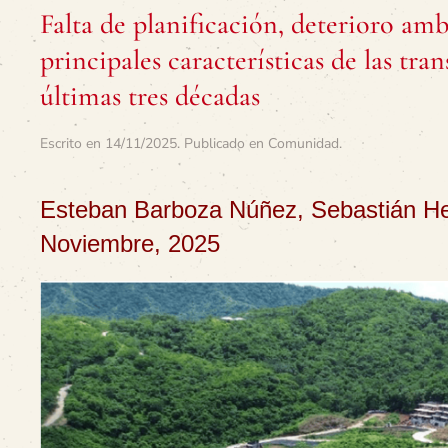
Falta de planificación, deterioro ambi
principales características de las tra
últimas tres décadas
Escrito en
14/11/2025
. Publicado en
Comunidad
.
Esteban Barboza Núñez, Sebastián H
Noviembre, 2025