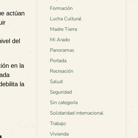
Formación
ue actúan
Lucha Cultural
uir
Madre Tierra
Mi Arado
ivel del
Panoramas
Portada
ción en la
Recreación
Cada
Salud
bilita la
Seguridad
Sin categoría
Solidaridad internacional
Trabajo
Vivienda