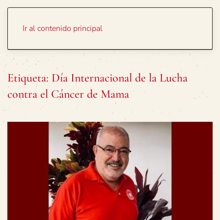
Portada
Temas
Ir al contenido principal
Etiqueta:
Día Internacional de la Lucha
contra el Cáncer de Mama