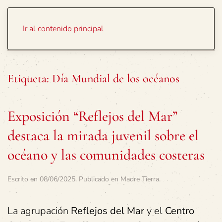
Portada
Temas
Ir al contenido principal
Etiqueta:
Día Mundial de los océanos
Exposición “Reflejos del Mar”
destaca la mirada juvenil sobre el
océano y las comunidades costeras
Escrito en
08/06/2025
. Publicado en
Madre Tierra
.
La agrupación
Reflejos del Mar
y el
Centro