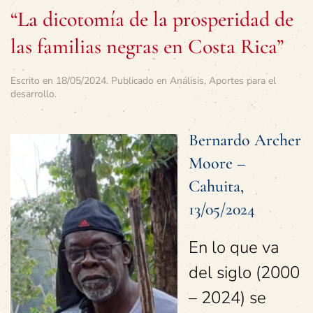
“La dicotomía de la prosperidad de
las familias negras en Costa Rica”
Escrito en
18/05/2024
. Publicado en
Análisis
,
Aportes para el
desarrollo
.
Bernardo Archer
Moore –
Cahuita,
13/05/2024
En lo que va
del siglo (2000
– 2024) se