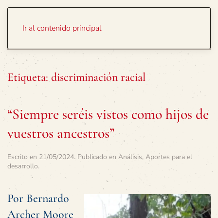
Portada
Temas
Ir al contenido principal
Etiqueta:
discriminación racial
“Siempre seréis vistos como hijos de
vuestros ancestros”
Escrito en
21/05/2024
. Publicado en
Análisis
,
Aportes para el
desarrollo
.
Por Bernardo
Archer Moore