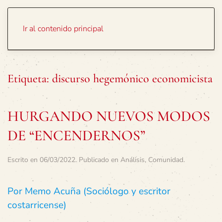
Portada
Temas
Ir al contenido principal
Etiqueta:
discurso hegemónico economicista
HURGANDO NUEVOS MODOS
DE “ENCENDERNOS”
Escrito en
06/03/2022
. Publicado en
Análisis
,
Comunidad
.
Por Memo Acuña (Sociólogo y escritor
costarricense)