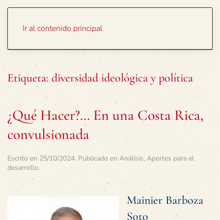
Portada
Temas
Ir al contenido principal
Etiqueta:
diversidad ideológica y política
¿Qué Hacer?… En una Costa Rica,
convulsionada
Escrito en
25/10/2024
. Publicado en
Análisis
,
Aportes para el
desarrollo
.
Mainier Barboza
Soto