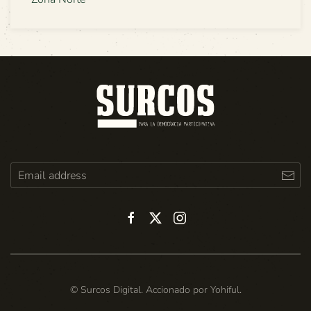
© Surcos Digital. Accionado por
Yohiful
.