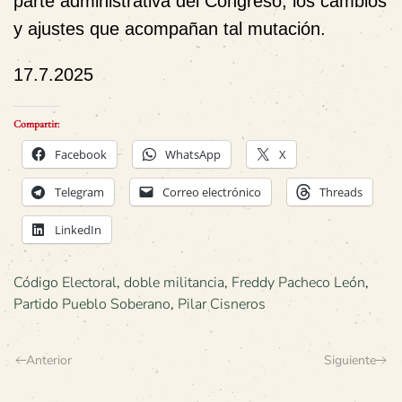
parte administrativa del Congreso, los cambios
y ajustes que acompañan tal mutación.
17.7.2025
Compartir:
Facebook
WhatsApp
X
Telegram
Correo electrónico
Threads
LinkedIn
Código Electoral
,
doble militancia
,
Freddy Pacheco León
,
Partido Pueblo Soberano
,
Pilar Cisneros
Anterior
Siguiente