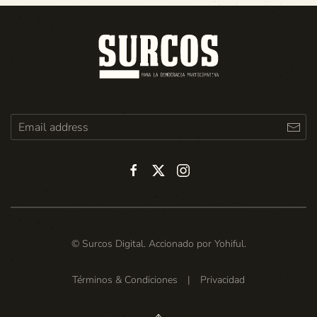
© Surcos Digital. Accionado por
Yohiful
.
Términos & Condiciones
|
Privacidad