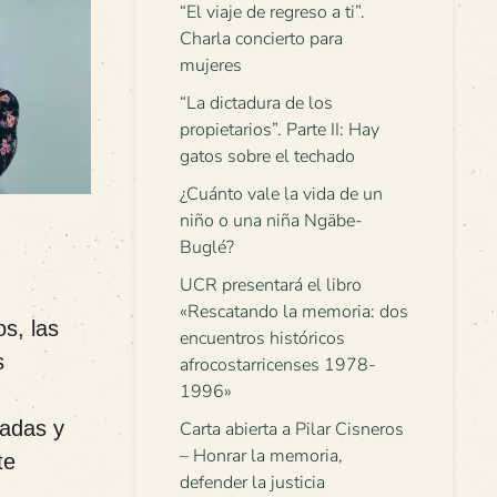
“El viaje de regreso a ti”.
Charla concierto para
mujeres
“La dictadura de los
propietarios”. Parte II: Hay
gatos sobre el techado
¿Cuánto vale la vida de un
niño o una niña Ngäbe-
Buglé?
UCR presentará el libro
«Rescatando la memoria: dos
s, las
encuentros históricos
s
afrocostarricenses 1978-
1996»
ladas y
Carta abierta a Pilar Cisneros
– Honrar la memoria,
te
defender la justicia