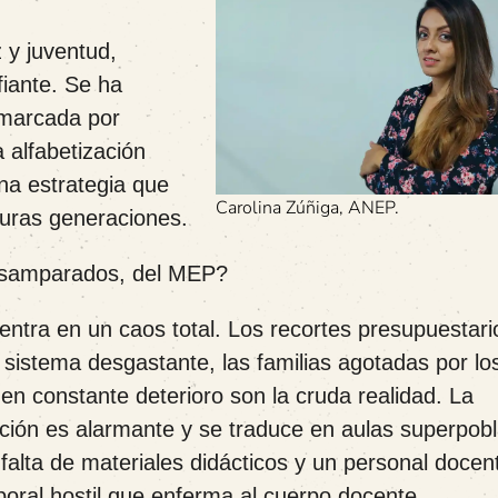
 y juventud,
iante. Se ha
 marcada por
 alfabetización
una estrategia que
Carolina Zúñiga, ANEP.
uturas generaciones.
Desamparados, del MEP?
ntra en un caos total. Los recortes presupuestario
 sistema desgastante, las familias agotadas por lo
a en constante deterioro son la cruda realidad. La
uación es alarmante y se traduce en aulas superpob
alta de materiales didácticos y un personal docen
oral hostil que enferma al cuerpo docente.