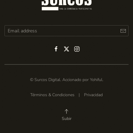
© Surcos Digital. Accionado por
Yohiful
.
Términos & Condiciones
|
Privacidad
Subir