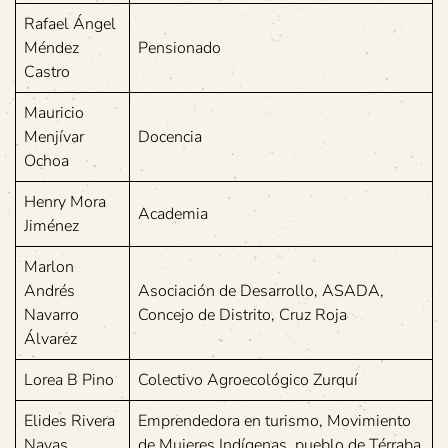
Rafael Ángel
Méndez
Pensionado
Castro
Mauricio
Menjívar
Docencia
Ochoa
Henry Mora
Academia
Jiménez
Marlon
Andrés
Asociación de Desarrollo, ASADA,
Navarro
Concejo de Distrito, Cruz Roja
Álvarez
Lorea B Pino
Colectivo Agroecológico Zurquí
Elides Rivera
Emprendedora en turismo, Movimiento
Navas
de Mujeres Indígenas, pueblo de Térraba