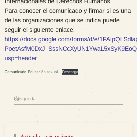
Internacionales de Derechos Humanos.
Para conocer el comunicado y firmar si es una
de las organizaciones que se indica puede
seguir el siguiente enlace:
https://docs.google.com/forms/d/e/1FAIpQLSdl
PoetAsfM0DxJ_SssNCcXyUN1YwaL5xSyK9EoQ/
usp=header
Comunicado. Educación sexual.
Descarga
Artículos más recientes