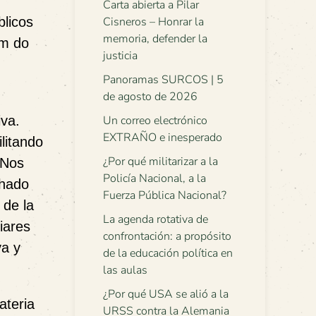
Carta abierta a Pilar
blicos
Cisneros – Honrar la
memoria, defender la
ém do
justicia
Panoramas SURCOS | 5
de agosto de 2026
iva.
Un correo electrónico
EXTRAÑO e inesperado
litando
¿Por qué militarizar a la
 Nos
Policía Nacional, a la
chado
Fuerza Pública Nacional?
 de la
La agenda rotativa de
liares
confrontación: a propósito
va y
de la educación política en
las aulas
¿Por qué USA se alió a la
ateria
URSS contra la Alemania