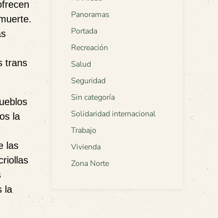
ofrecen
Panoramas
 muerte.
Portada
as
Recreación
s trans
Salud
Seguridad
Sin categoría
pueblos
Solidaridad internacional
os la
Trabajo
e las
Vivienda
riollas
Zona Norte
s
 la