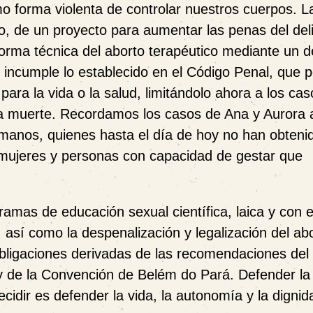
o forma violenta de controlar nuestros cuerpos. L
vo, de un proyecto para aumentar las penas del del
 norma técnica del aborto terapéutico mediante un d
 incumple lo establecido en el Código Penal, que 
para la vida o la salud, limitándolo ahora a los ca
la muerte. Recordamos los casos de Ana y Aurora a
anos, quienes hasta el día de hoy no han obteni
s mujeres y personas con capacidad de gestar que
amas de educación sexual científica, laica y con 
 así como la despenalización y legalización del ab
obligaciones derivadas de las recomendaciones del
 de la Convención de Belém do Pará. Defender la
cidir es defender la vida, la autonomía y la dignid