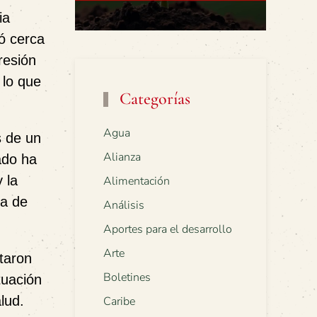
ia
ió cerca
resión
 lo que
Categorías
Agua
s de un
Alianza
ado ha
 la
Alimentación
ta de
Análisis
Aportes para el desarrollo
Arte
taron
Boletines
tuación
lud.
Caribe