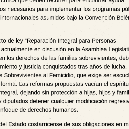
 crítica que deben recorrer para encontrar ayuda.
sos necesarios para implementar los programas pú
 internacionales asumidos bajo la Convención Bel
cto de ley “Reparación Integral para Personas
 actualmente en discusión en la Asamblea Legislat
n los derechos de las familias sobrevivientes, debi
ento y justicia conquistados tras años de lucha.
 Sobrevivientes al Femicidio, que exige ser escu
eforma. Las reformas propuestas vacían el espíritu
tegral, dejando sin protección a hijas, hijos y fami
y diputados detener cualquier modificación regresi
n enfoque de derechos humanos.
del Estado costarricense de sus obligaciones en m