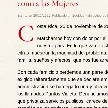
contra las Mujeres
Escrito en
25/11/2025
. Publicado en
Equidad y derechos de 
C
osta Rica, 25 de noviembre de 2
Marchamos hoy con dolor por el 
nuestro país. En lo que va de es
cifras muestran la magnitud del problema
familia, sueños y afectos, que nos fue arr
Con cada femicidio perdemos una parte de 
exigido reiteradamente que se declare eme
administración se ha negado una y otra ve
los llamados Puntos Violeta. Denunciamos 
que privatiza servicios públicos, carece d