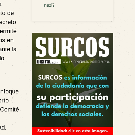
a
nazi?
ito de
ecreto
permite
sos en
nte la
do
enfoque
orto
 Comité
ad.