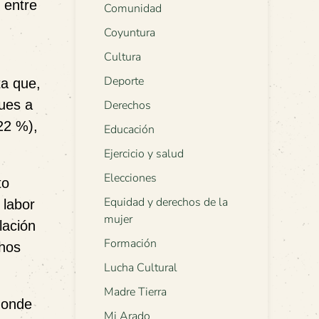
 entre
Comunidad
Coyuntura
Cultura
Deporte
ta que,
ques a
Derechos
22 %),
Educación
Ejercicio y salud
Elecciones
to
Equidad y derechos de la
 labor
mujer
lación
Formación
chos
Lucha Cultural
Madre Tierra
donde
Mi Arado