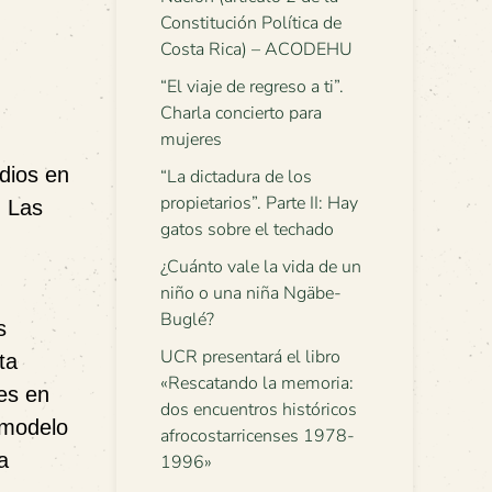
Constitución Política de
Costa Rica) – ACODEHU
“El viaje de regreso a ti”.
Charla concierto para
mujeres
dios en
“La dictadura de los
propietarios”. Parte II: Hay
. Las
gatos sobre el techado
¿Cuánto vale la vida de un
niño o una niña Ngäbe-
Buglé?
s
UCR presentará el libro
ta
«Rescatando la memoria:
es en
dos encuentros históricos
 modelo
afrocostarricenses 1978-
a
1996»