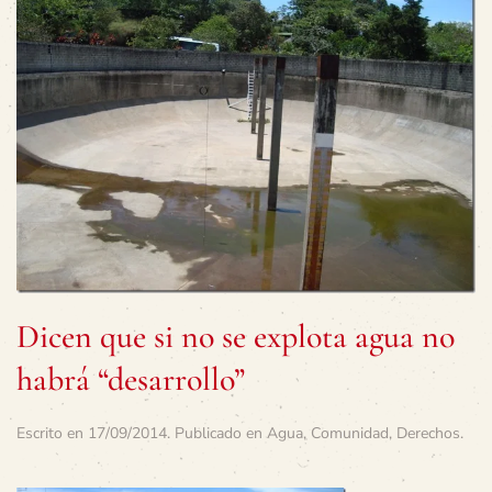
Dicen que si no se explota agua no
habrá “desarrollo”
Escrito en
17/09/2014
. Publicado en
Agua
,
Comunidad
,
Derechos
.