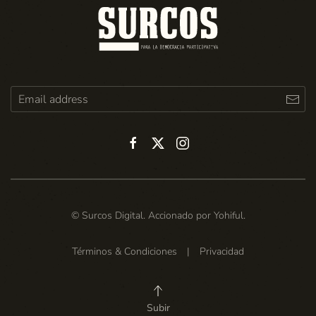
© Surcos Digital. Accionado por
Yohiful
.
Términos & Condiciones
|
Privacidad
Subir