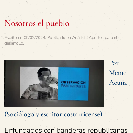
Nosotros el pueblo
Escrito en
05/02/2024
. Publicado en
Análisis
,
Aportes para el
desarrollo
.
Por
Memo
Acuña
(Sociólogo y escritor costarricense)
Enfundados con banderas republicanas