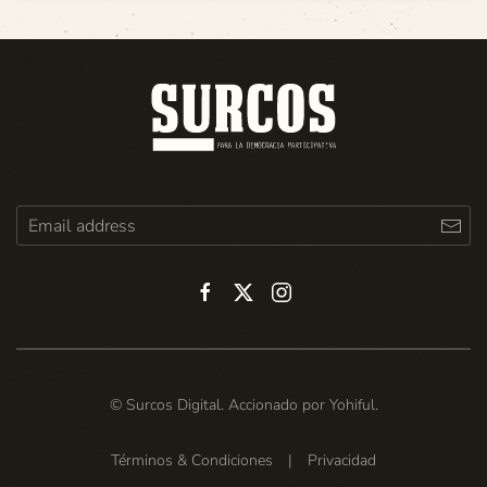
© Surcos Digital. Accionado por
Yohiful
.
Términos & Condiciones
|
Privacidad