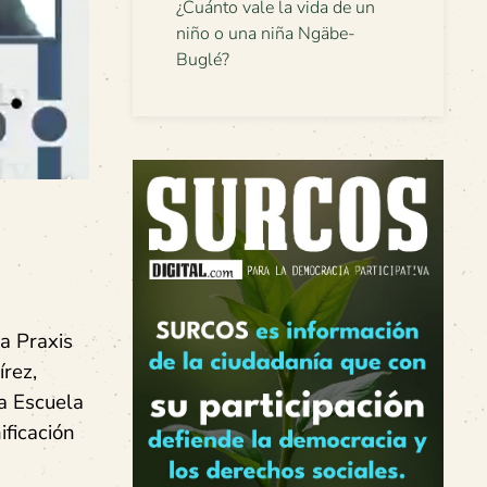
¿Cuánto vale la vida de un
niño o una niña Ngäbe-
Buglé?
a Praxis
írez,
a Escuela
ificación