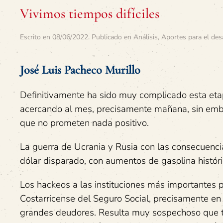
Vivimos tiempos difíciles
Escrito en
08/06/2022
. Publicado en
Análisis
,
Aportes para el des
José Luis Pacheco Murillo
Definitivamente ha sido muy complicado esta eta
acercando al mes, precisamente mañana, sin emba
que no prometen nada positivo.
La guerra de Ucrania y Rusia con las consecuencia
dólar disparado, con aumentos de gasolina históri
Los hackeos a las instituciones más importantes 
Costarricense del Seguro Social, precisamente e
grandes deudores. Resulta muy sospechoso que to