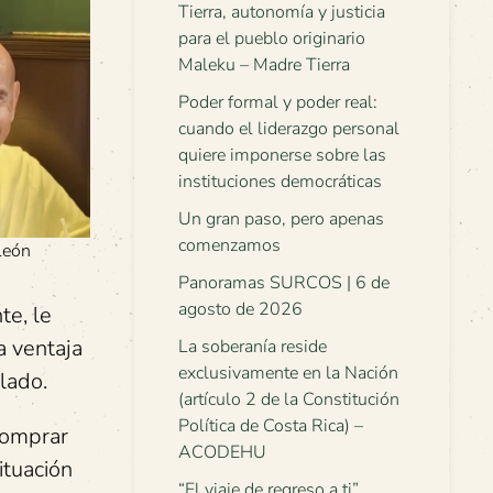
Tierra, autonomía y justicia
para el pueblo originario
Maleku – Madre Tierra
Poder formal y poder real:
cuando el liderazgo personal
quiere imponerse sobre las
instituciones democráticas
Un gran paso, pero apenas
comenzamos
León
Panoramas SURCOS | 6 de
agosto de 2026
te, le
a ventaja
La soberanía reside
exclusivamente en la Nación
lado.
(artículo 2 de la Constitución
Política de Costa Rica) –
comprar
ACODEHU
ituación
“El viaje de regreso a ti”.