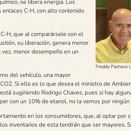
uímico, se libera energía. Los
 enlaces C-H, con alto contenido
 C-H, que al comparársele con el
stión, su liberación, genera menor
 su vez, menor desempeño en un
Freddy Pacheco 
umo del vehículo, una mayor
CO2. Si ello es lo que desea el ministro de Ambien
 está sugiriendo Rodrigo Chaves, pues si hay algun
úper con un 10% de etanol, no la vemos por ningún 
tamiento en los consumidores, que, al optar por 
 los inventarios de esta tendrán que ser mayores. S