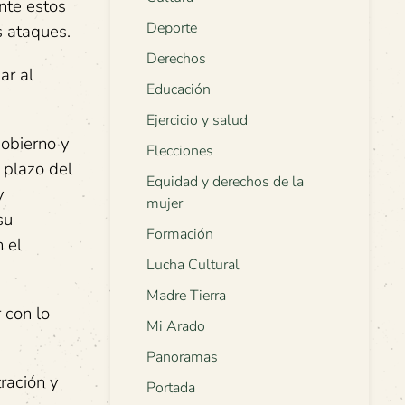
nte estos
Deporte
s ataques.
Derechos
ar al
Educación
Ejercicio y salud
obierno y
Elecciones
 plazo del
Equidad y derechos de la
y
mujer
su
Formación
 el
Lucha Cultural
Madre Tierra
 con lo
Mi Arado
Panoramas
ración y
Portada