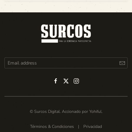
© Surcos Digital. Accionado por
Yohiful
.
Términos & Condiciones
|
Privacidad