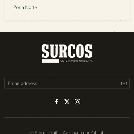
Zona Norte
© Surcos Digital. Accionado por
Yohiful
.