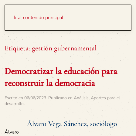
Portada
Temas
Ir al contenido principal
Etiqueta:
gestión gubernamental
Democratizar la educación para
reconstruir la democracia
Escrito en
06/06/2023
. Publicado en
Análisis
,
Aportes para el
desarrollo
.
Álvaro Vega Sánchez, sociólogo
Álvaro