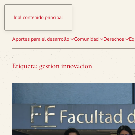
Ir al contenido principal
Aportes para el desarrollo
Comunidad
Derechos
Eq
Etiqueta:
gestion innovacion