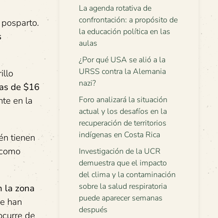
La agenda rotativa de
confrontación: a propósito de
 posparto.
la educación política en las
s
aulas
¿Por qué USA se alió a la
URSS contra la Alemania
illo
nazi?
as de
$16
te en la
Foro analizará la situación
actual y los desafíos en la
recuperación de territorios
indígenas en Costa Rica
én tienen
í como
Investigación de la UCR
demuestra que el impacto
del clima y la contaminación
sobre la salud respiratoria
n la zona
puede aparecer semanas
ue han
después
ocurre de