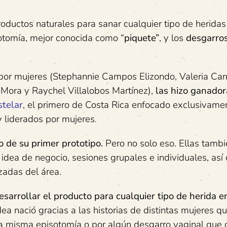
ductos naturales para sanar cualquier tipo de heridas
tomía, mejor conocida como “
piquete
”
, y los
desgarro
 por mujeres (Stephannie Campos Elizondo, Valeria Carr
 Mora y Raychel Villalobos Martínez),
las hizo ganador
telar
, el primero de Costa Rica enfocado exclusivamen
 liderados por mujeres
.
o de su primer prototipo.
Pero no solo eso. Ellas tambi
idea de negocio, sesiones grupales e individuales, as
zadas del área.
rrollar el producto para cualquier tipo de herida e
dea nació gracias a las historias de distintas mujeres q
a misma episotomía o por algún desgarro vaginal que 