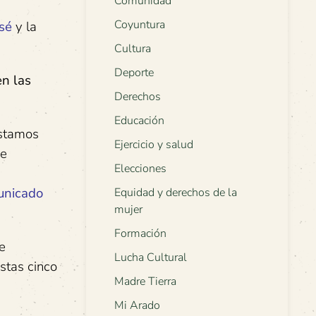
Comunidad
Coyuntura
sé
y la
Cultura
Deporte
en las
Derechos
Educación
Estamos
Ejercicio y salud
de
Elecciones
unicado
Equidad y derechos de la
mujer
Formación
e
Lucha Cultural
estas cinco
Madre Tierra
Mi Arado