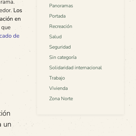
grama.
Panoramas
dedor.
Los
Portada
ación en
Recreación
a que
cado de
Salud
Seguridad
Sin categoría
Solidaridad internacional
Trabajo
Vivienda
Zona Norte
ción
a un