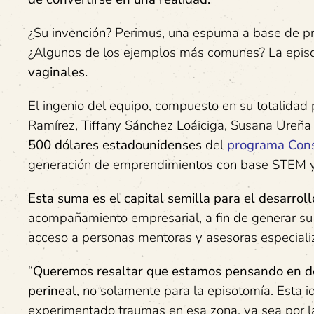
¿Su invención? Perimus, una espuma a base de pro
¿Algunos de los ejemplos más comunes? La episo
vaginales
.
El ingenio del equipo, compuesto en su totalidad
Ramírez, Tiffany Sánchez Loáiciga, Susana Ureña
500
dólares
estadounidenses
del
programa Cons
generación de emprendimientos con base STEM y
Esta suma es el
capital semilla para el desarroll
acompañamiento empresarial, a fin de generar su 
acceso a personas mentoras y asesoras especiali
“
Queremos resaltar que estamos pensando en desa
perineal
, no solamente para la episotomía. Esta i
experimentado traumas en esa zona, ya sea por l