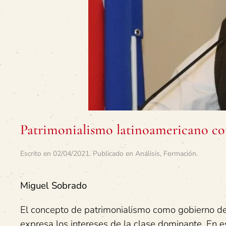
Patrimonialismo latinoamericano co
Escrito en
02/04/2021
. Publicado en
Análisis
,
Formación
.
Miguel Sobrado
El concepto de patrimonialismo como gobierno d
expresa los intereses de la clase dominante. En e