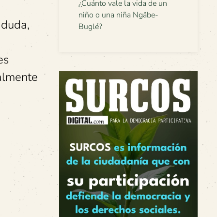
¿Cuánto vale la vida de un
niño o una niña Ngäbe-
 duda,
Buglé?
es
ealmente