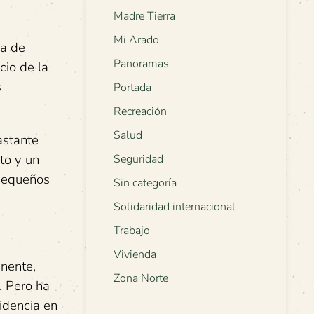
Madre Tierra
Mi Arado
ma de
Panoramas
cio de la
s
Portada
Recreación
Salud
astante
to y un
Seguridad
 pequeños
Sin categoría
Solidaridad internacional
Trabajo
Vivienda
inente,
Zona Norte
. Pero ha
idencia en