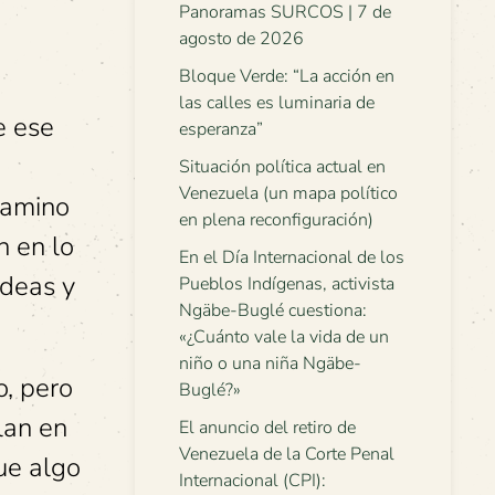
Panoramas SURCOS | 7 de
agosto de 2026
Bloque Verde: “La acción en
las calles es luminaria de
e ese
esperanza”
a
Situación política actual en
Venezuela (un mapa político
 camino
en plena reconfiguración)
n en lo
En el Día Internacional de los
ideas y
Pueblos Indígenas, activista
Ngäbe-Buglé cuestiona:
«¿Cuánto vale la vida de un
niño o una niña Ngäbe-
o, pero
Buglé?»
lan en
El anuncio del retiro de
Venezuela de la Corte Penal
ue algo
Internacional (CPI):