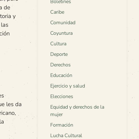
Boletines
ia de
Caribe
toria y
Comunidad
 las
ción
Coyuntura
Cultura
Deporte
Derechos
Educación
Ejercicio y salud
es
Elecciones
ue les da
Equidad y derechos de la
ricano,
mujer
la
Formación
Lucha Cultural