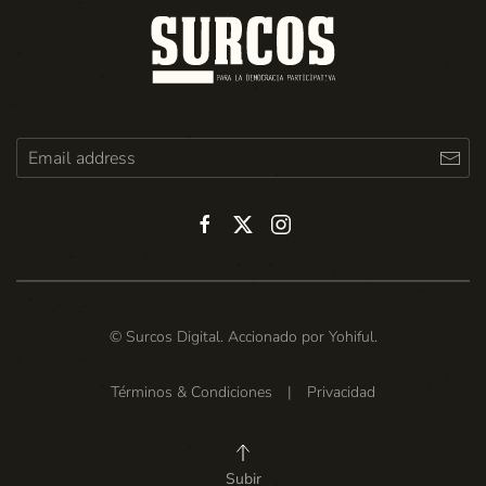
© Surcos Digital. Accionado por
Yohiful
.
Términos & Condiciones
|
Privacidad
Subir