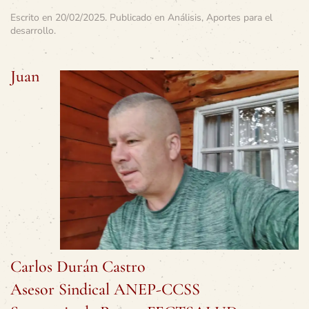
Escrito en
20/02/2025
. Publicado en
Análisis
,
Aportes para el
desarrollo
.
Juan
Carlos Durán Castro
Asesor Sindical ANEP-CCSS