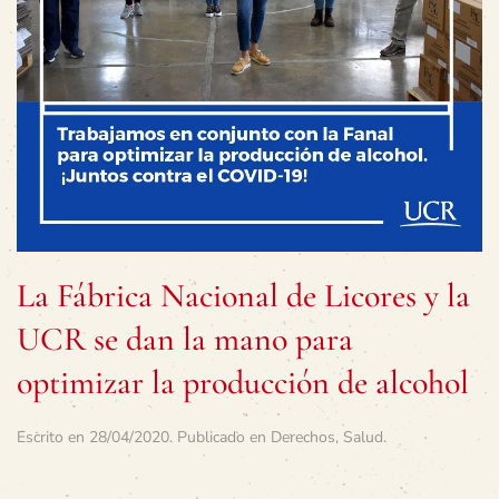
La Fábrica Nacional de Licores y la
UCR se dan la mano para
optimizar la producción de alcohol
Escrito en
28/04/2020
. Publicado en
Derechos
,
Salud
.