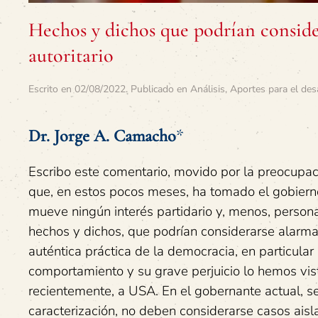
Hechos y dichos que podrían conside
autoritario
Escrito en
02/08/2022
. Publicado en
Análisis
,
Aportes para el des
Dr. Jorge A. Camacho
*
Escribo este comentario, movido por la preocupac
que, en estos pocos meses, ha tomado el gobierno
mueve ningún interés partidario y, menos, person
hechos y dichos, que podrían considerarse alarman
auténtica práctica de la democracia, en particula
comportamiento y su grave perjuicio lo hemos vist
recientemente, a USA. En el gobernante actual, se
caracterización, no deben considerarse casos aisl