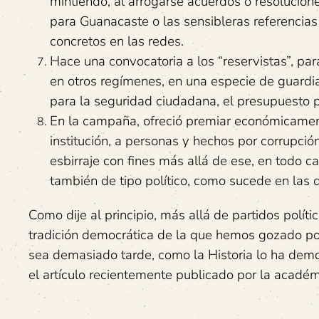
mintiendo, al arrogarse acuerdos o resolucion
para Guanacaste o las sensibleras referencias
concretos en las redes.
Hace una convocatoria a los “reservistas”, par
en otros regímenes, en una especie de guardia 
para la seguridad ciudadana, el presupuesto p
En la campaña, ofreció premiar económicamen
institución, a personas y hechos por corrupció
esbirraje con fines más allá de ese, en todo c
también de tipo político, como sucede en las 
Como dije al principio, más allá de partidos polí
tradición democrática de la que hemos gozado po
sea demasiado tarde, como la Historia lo ha demo
el artículo recientemente publicado por la académ