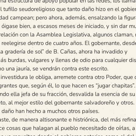
, una estructura de apoyo popular en las redes, los llam
el tufillo seudoreligioso que tanto daño hizo en el gobie
aridad campean; pero ahora, además, ensalzando la figur
 óigase bien, a escasos meses de iniciado, y sin dar m
a relación con la Asamblea Legislativa, algunos claman,
reelegirse dentro de cuatro años. El gobernante, desd
la gradería de sol” de B. Cañas, ahora ha invadido y
s burdas, vulgares y llenas de odio para cualquier di
o una jauría, se vendrán contra este escrito.
u investidura le obliga, arremete contra otro Poder, que
rantes que, según él, lo que hacen es “jugar chapitas”. 
ndo ella jefa de su fracción, desvalida la esencia de su
, al mejor estilo del gobernante salvadoreño y otros.
o daño han hecho a muchos otros países.
te, de manera altisonante e histriónica, del más refina
ice cosas que halagan al pueblo necesitado de oírlas, 