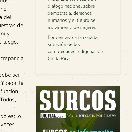
ados
diálogo nacional sobre
rno
democracia, derechos
a del
humanos y el futuro del
uestras de
movimiento de mujeres
 muy
Foro en vivo analizará la
e luego,
situación de las
comunidades indígenas de
screpancia
Costa Rica
 debe ser
Y peor, la
 función
 Todos,
do estilo
a veces