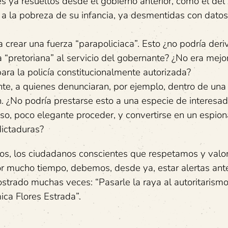
es ya resueltos desde el gobierno anterior, como el de
 a la pobreza de su infancia, ya desmentidas con datos
a crear una fuerza “parapoliciaca”. Esto ¿no podría der
“pretoriana” al servicio del gobernante? ¿No era mejor
ara la policía constitucionalmente autorizada?
te, a quienes denunciaran, por ejemplo, dentro de un
n. ¿No podría prestarse esto a una especie de interesa
aso, poco elegante proceder, y convertirse en un espion
dictaduras?
ticos, los ciudadanos conscientes que respetamos y val
r mucho tiempo, debemos, desde ya, estar alertas ant
strado muchas veces: “Pasarle la raya al autoritarismo
ica Flores Estrada”.