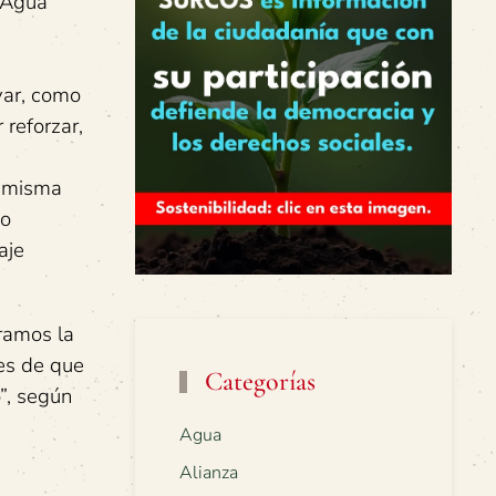
l Agua
ivar, como
 reforzar,
a misma
do
aje
oramos la
es de que
Categorías
”, según
Agua
Alianza