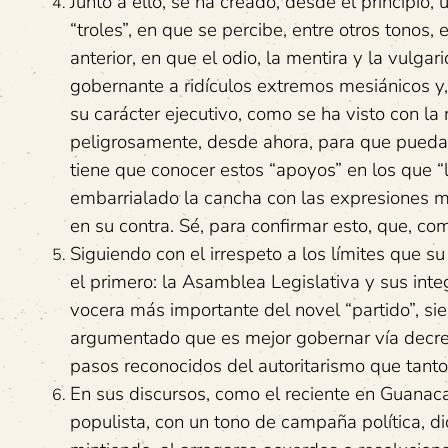
Junto a ello, se ha creado, desde el principio
“troles”, en que se percibe, entre otros tonos, 
anterior, en que el odio, la mentira y la vulg
gobernante a ridículos extremos mesiánicos y,
su carácter ejecutivo, como se ha visto con l
peligrosamente, desde ahora, para que pueda 
tiene que conocer estos “apoyos” en los que “
embarrialado la cancha con las expresiones má
en su contra. Sé, para confirmar esto, que, com
Siguiendo con el irrespeto a los límites que s
el primero: la Asamblea Legislativa y sus integ
vocera más importante del novel “partido”, sie
argumentado que es mejor gobernar vía decreto
pasos reconocidos del autoritarismo que tant
En sus discursos, como el reciente en Guanacas
populista, con un tono de campaña política, d