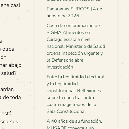
iene casi
Panoramas SURCOS | 4 de
agosto de 2026
Caso de contaminación de
SIGMA Alimentos en
Cartago escala a nivel
a
nacional: Ministerio de Salud
e otros
ordena inspección urgente y
ión
la Defensoría abre
char abajo
investigación
 salud?
Entre la legitimidad electoral
y la legitimidad
ardar.
constitucional: Reflexiones
a de toda
sobre la querella contra
cuatro magistrados de la
Sala Constitucional
 está
scursos.
A 40 años de su fundación,
MUSADE convoca a un