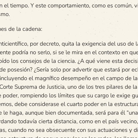
n el tiempo. Y este comportamiento, como es común, v
smo.
es de la cadena:
icientífico, por decreto, quita la exigencia del uso de l
ente podría no serlo, si se le mira en el contexto en qu
o los consejos de la ciencia. ¿A qué viene esta decis
de posesión? ¿Sería solo por advertir que estará por e
r, incluyendo el magnífico desempeño en el campo de la
 Corte Suprema de Justicia, uno de los tres pilares de la
e poder, rompiendo los límites que su cargo le exige gu
os, debe considerase el cuarto poder en la estructur
se le haga, aunque bien documentada, será para él “una
dando todavía cierta distancia, como en el país vecino,
mas, cuando no sea obsecuente con sus actuaciones y di