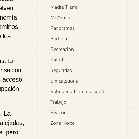
Madre Tierra
elven
onomía
Mi Arado
caminos,
Panoramas
 los
Portada
Recreación
Salud
as. En
ensación
Seguridad
s acceso
Sin categoría
upación
Solidaridad internacional
Trabajo
Vivienda
. La
alejadas,
Zona Norte
s, pero