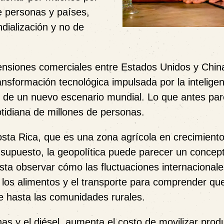
e personas y países,
dialización y no de
ensiones comerciales entre Estados Unidos y China
ansformación tecnológica impulsada por la inteligen
nes de un nuevo escenario mundial. Lo que antes pa
otidiana de millones de personas.
sta Rica, que es una zona agrícola en crecimient
supuesto, la geopolítica puede parecer un concept
sta observar cómo las fluctuaciones internacionale
s, los alimentos y el transporte para comprender qu
e hasta las comunidades rurales.
as y el diésel, aumenta el costo de movilizar prod