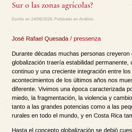
Sur o las zonas agrícolas?
Escrito en
24/06/2026
. Publicado en
Análisis
.
José Rafael Quesada
/ pressenza
Durante décadas muchas personas creyeron 
globalización traería estabilidad permanente,
continuo y una creciente integración entre lo
acontecimientos de los últimos años nos mues
diferente. Vivimos una época caracterizada por
miedo, la fragmentación, la violencia y cambi
tanto a las grandes potencias como a las p
rurales en todo el mundo, y en Costa Rica ta
Hasta el concepto globalización se debió cue