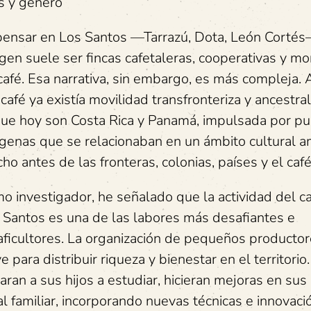
s y género
pensar en Los Santos —Tarrazú, Dota, León Cortés
gen suele ser fincas cafetaleras, cooperativas y m
café. Esa narrativa, sin embargo, es más compleja. 
 café ya existía movilidad transfronteriza y ancestra
que hoy son Costa Rica y Panamá, impulsada por p
ígenas que se relacionaban en un ámbito cultural a
ho antes de las fronteras, colonias, países y el café
o investigador, he señalado que la actividad del c
 Santos es una de las labores más desafiantes e
ficultores. La organización de pequeños productor
 para distribuir riqueza y bienestar en el territorio
ran a sus hijos a estudiar, hicieran mejoras en sus
l familiar, incorporando nuevas técnicas e innovaci