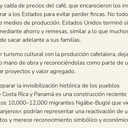
y caída de precios del café, que encarecieron los 
ar a los Estados para evitar perder fincas. No tod
e medios de producción. Estados Unidos terminó s
 mediante ahorro y remesas, similar a lo que mucho
de sacar adelante a sus familias.
r turismo cultural con la producción cafetalera, de
o mano de obra y reconociéndolas como parte de 
r proyectos y valor agregado.
arar la invisibilización histórica de los pueblos
re Costa Rica y Panamá es una construcción reciente
. Los 10,000–12,000 migrantes Ngäbe-Buglé que vi
anjeros»: podrían representar una reactivación de 
ntos y merece reconocimiento simbólico y económic