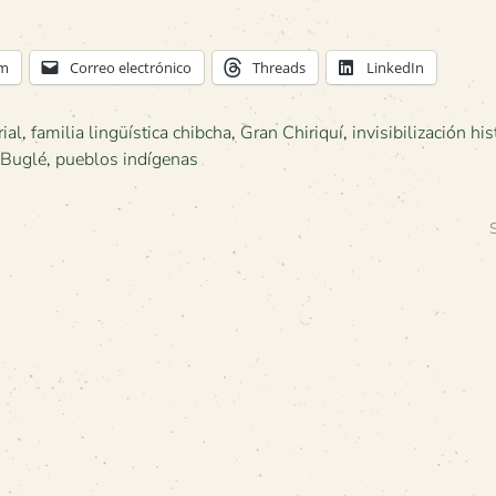
am
Correo electrónico
Threads
LinkedIn
rial
,
familia lingüística chibcha
,
Gran Chiriquí
,
invisibilización his
Buglé
,
pueblos indígenas