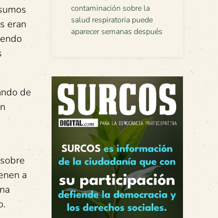
insumos
contaminación sobre la
salud respiratoria puede
os eran
aparecer semanas después
iendo
s
jando de
un
 sobre
enen a
una
o.