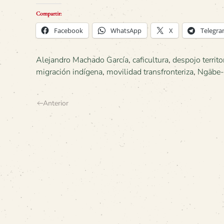
Compartir:
Facebook
WhatsApp
X
Telegr
Alejandro Machado García
,
caficultura
,
despojo territo
migración indígena
,
movilidad transfronteriza
,
Ngäbe-
Anterior