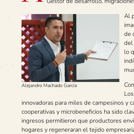
Gestor de desarrollo, migracione
Al 
ima
de 
del
lo 
ind
muc
Com
Alejandro Machado García
Los
innovadoras para miles de campesinos y ca
cooperativas y microbeneficios ha sido clave
ingresos permitieron que productores envia
hogares y regeneraran el tejido empresaria