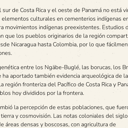
l sur de Costa Rica y el oeste de Panamá no está v
e elementos culturales en cementerios indígenas en
ra movimientos indígenas preexistentes. Estudios 
an que los pueblos originarios de la región compart
desde Nicaragua hasta Colombia, por lo que fácilmen
ones.
enética entre los Ngäbe-Buglé, las borucas, los Bri
Se ha aportado también evidencia arqueológica de l
 la región fronteriza del Pacífico de Costa Rica y Pa
los hoy divididos por la frontera.
ambió la percepción de estas poblaciones, que fuer
tierra y cosmovisión. Las notas coloniales del sigl
e áreas densas y boscosas, con agricultura de