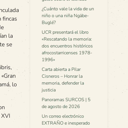
¿Cuánto vale la vida de un
inculada
niño o una niña Ngäbe-
 fincas
Buglé?
de
UCR presentará el libro
ían la
«Rescatando la memoria:
te se
dos encuentros históricos
afrocostarricenses 1978-
1996»
bris,
Carta abierta a Pilar
a «Gran
Cisneros – Honrar la
memoria, defender la
namá, lo
justicia
Panoramas SURCOS | 5
on
de agosto de 2026
o XVI
Un correo electrónico
EXTRAÑO e inesperado