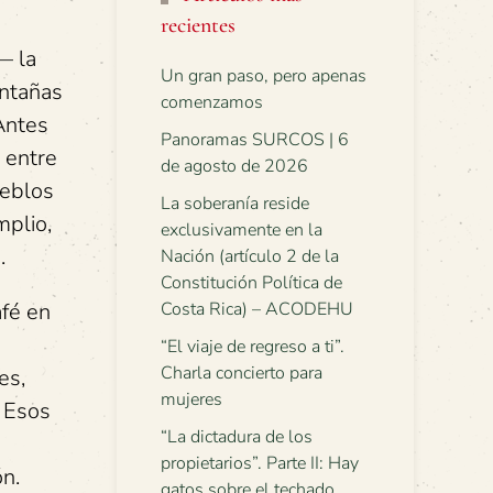
recientes
— la
Un gran paso, pero apenas
ontañas
comenzamos
Antes
Panoramas SURCOS | 6
l entre
de agosto de 2026
ueblos
La soberanía reside
mplio,
exclusivamente en la
.
Nación (artículo 2 de la
Constitución Política de
afé en
Costa Rica) – ACODEHU
“El viaje de regreso a ti”.
Charla concierto para
es,
mujeres
. Esos
“La dictadura de los
propietarios”. Parte II: Hay
ón.
gatos sobre el techado