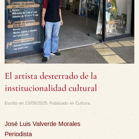
El artista desterrado de la
institucionalidad cultural
Escrito en
23/05/2025
. Publicado en
Cultura
.
José Luis Valverde Morales
Periodista