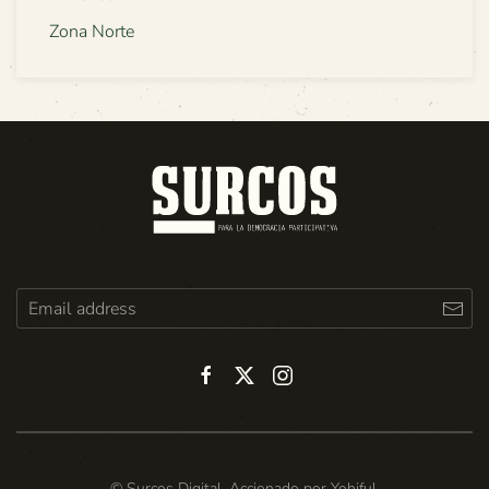
Zona Norte
© Surcos Digital. Accionado por
Yohiful
.