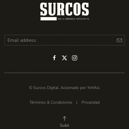
© Surcos Digital. Accionado por
Yohiful
.
Términos & Condiciones
|
Privacidad
Subir