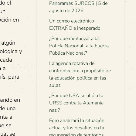
do el
Panoramas SURCOS | 5 de
 un
agosto de 2026
pción en
Un correo electrónico
EXTRAÑO e inesperado
¿Por qué militarizar a la
 algún
Policía Nacional, a la Fuerza
eológica y
Pública Nacional?
 cada
La agenda rotativa de
a a
confrontación: a propósito de
ís, para
la educación política en las
aulas
¿Por qué USA se alió a la
nando en
URSS contra la Alemania
 de una
nazi?
enta a
Foro analizará la situación
ue se
actual y los desafíos en la
cual se
recuperación de territorios