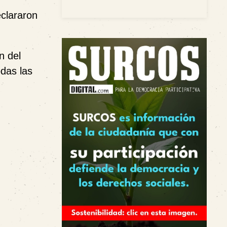
eclararon
n del
odas las