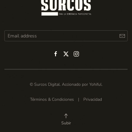
© Surcos Digital. Accionado por
Yohiful
.
Términos & Condiciones
|
Privacidad
Subir