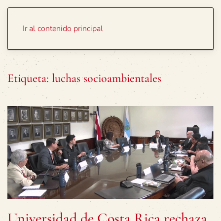
Portada
Temas
Ir al contenido principal
Etiqueta:
luchas socioambientales
Universidad de Costa Rica rechaza