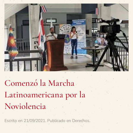
Comenzó la Marcha
Latinoamericana por la
Noviolencia
Escrito en
21/09/2021
. Publicado en
Derechos
.