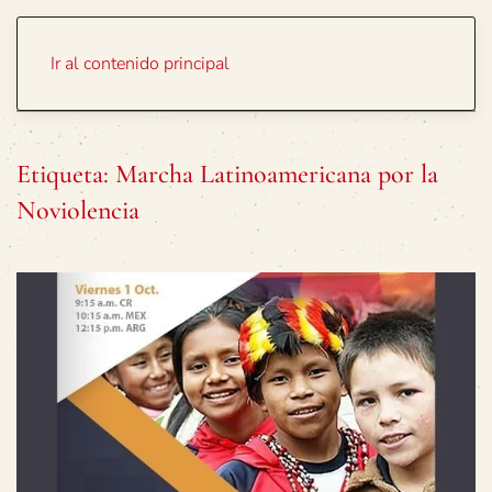
Portada
Temas
Ir al contenido principal
Etiqueta:
Marcha Latinoamericana por la
Noviolencia