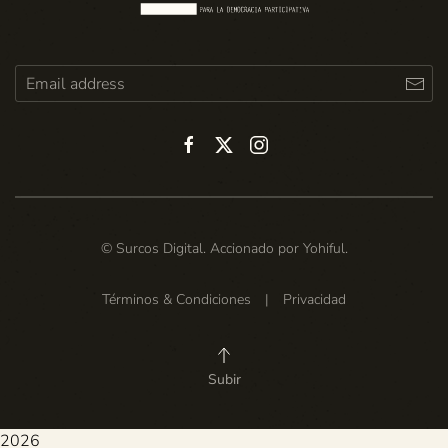
© Surcos Digital. Accionado por
Yohiful
.
Términos & Condiciones
|
Privacidad
Subir
2026