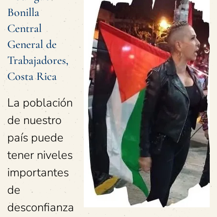
Bonilla
Central
General de
Trabajadores,
Costa Rica
La población
de nuestro
país puede
tener niveles
importantes
de
desconfianza