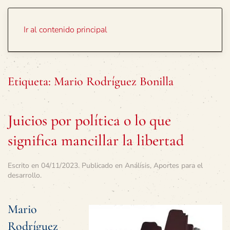
Portada
Temas
Ir al contenido principal
Etiqueta:
Mario Rodríguez Bonilla
Juicios por política o lo que
significa mancillar la libertad
Escrito en
04/11/2023
. Publicado en
Análisis
,
Aportes para el
desarrollo
.
Mario
Rodríguez