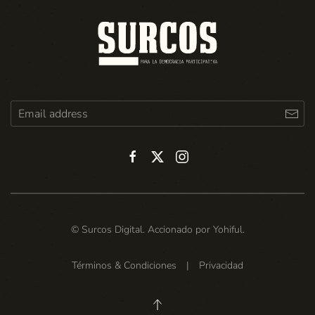
© Surcos Digital. Accionado por
Yohiful
.
Términos & Condiciones
|
Privacidad