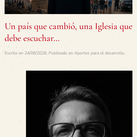
Un país que cambió, una Iglesia que
debe escuchar…
Escrito en
24/06/2026
. Publicado en
Aportes para el desarrollo
.