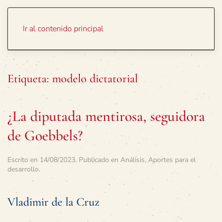
Portada
Temas
Ir al contenido principal
Etiqueta:
modelo dictatorial
¿La diputada mentirosa, seguidora
de Goebbels?
Escrito en
14/08/2023
. Publicado en
Análisis
,
Aportes para el
desarrollo
.
Vladimir de la Cruz