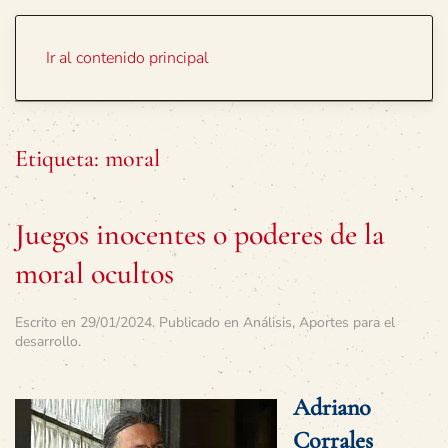
Portada
Temas
Ir al contenido principal
Etiqueta:
moral
Juegos inocentes o poderes de la
moral ocultos
Escrito en
29/01/2024
. Publicado en
Análisis
,
Aportes para el
desarrollo
.
Adriano
Corrales