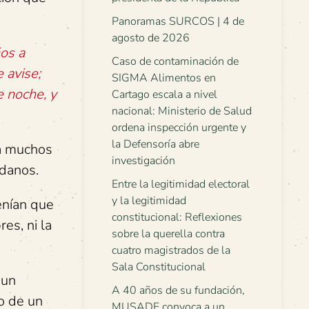
Panoramas SURCOS | 4 de
agosto de 2026
os a
Caso de contaminación de
e avise;
SIGMA Alimentos en
e noche, y
Cartago escala a nivel
nacional: Ministerio de Salud
ordena inspección urgente y
la Defensoría abre
ía muchos
investigación
adanos.
Entre la legitimidad electoral
y la legitimidad
tenían que
constitucional: Reflexiones
res, ni la
sobre la querella contra
cuatro magistrados de la
Sala Constitucional
 un
A 40 años de su fundación,
o de un
MUSADE convoca a un