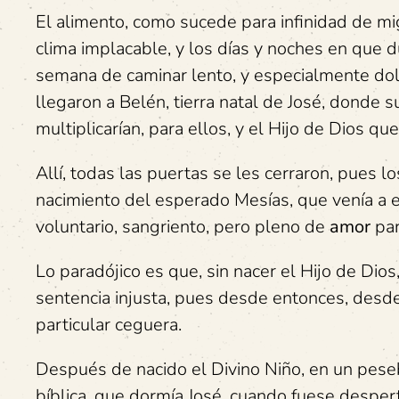
El alimento, como sucede para infinidad de mig
clima implacable, y los días y noches en que d
semana de caminar lento, y especialmente dol
llegaron a Belén, tierra natal de José, donde 
multiplicarían, para ellos, y el Hijo de Dios qu
Allí, todas las puertas se les cerraron, pues 
nacimiento del esperado Mesías, que venía a e
voluntario, sangriento, pero pleno de
amor
par
Lo paradójico es que, sin nacer el Hijo de Di
sentencia injusta, pues desde entonces, desde
particular ceguera.
Después de nacido el Divino Niño, en un peseb
bíblica, que dormía José, cuando fuese desper