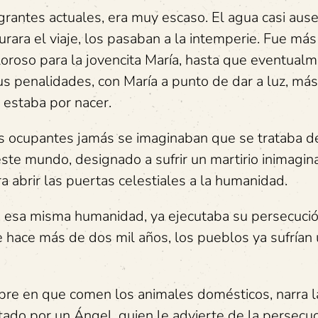
rantes actuales, era muy escaso. El agua casi ause
urara el viaje, los pasaban a la intemperie. Fue má
oroso para la jovencita María, hasta que eventual
sus penalidades, con María a punto de dar a luz, más
e estaba por nacer.
los ocupantes jamás se imaginaban que se trataba d
ste mundo, designado a sufrir un martirio inimagin
a abrir las puertas celestiales a la humanidad.
os, esa misma humanidad, ya ejecutaba su persecuci
 hace más de dos mil años, los pueblos ya sufrían
re en que comen los animales domésticos, narra la
tado por un Ángel, quien le advierte de la persecu