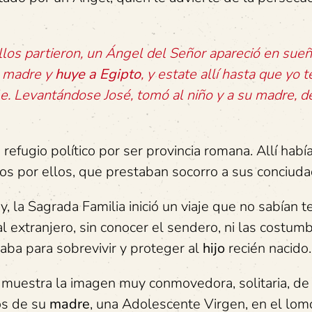
los partieron, un Ángel del Señor apareció en sueñ
su madre y
huye a Egipto
, y estate allí hasta que yo t
e. Levantándose José, tomó al niño y a su madre, d
 refugio político por ser provincia romana. Allí hab
ados por ellos, que prestaban socorro a sus conciud
, la Sagrada Familia inició un viaje que no sabían 
al extranjero, sin conocer el sendero, ni las costumb
eraba para sobrevivir y proteger al
hijo
recién nacido.
se muestra la imagen muy conmovedora, solitaria, de
os de su
madre
, una Adolescente Virgen, en el lom