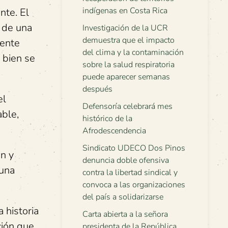
indígenas en Costa Rica
nte. El
s de una
Investigación de la UCR
demuestra que el impacto
mente
del clima y la contaminación
 bien se
sobre la salud respiratoria
puede aparecer semanas
después
el
Defensoría celebrará mes
able,
histórico de la
Afrodescendencia
Sindicato UDECO Dos Pinos
ón y
denuncia doble ofensiva
 una
contra la libertad sindical y
convoca a las organizaciones
del país a solidarizarse
 historia
Carta abierta a la señora
ción que
presidenta de la República