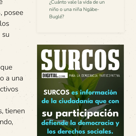
e
¿Cuánto vale la vida de un
niño o una niña Ngäbe-
, posee
Buglé?
los
 su
 que
to a una
ctivos
, tienen
ando,