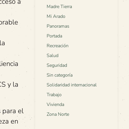
cceso a
Madre Tierra
Mi Arado
orable
Panoramas
Portada
la
Recreación
Salud
liencia
Seguridad
Sin categoría
CS y la
Solidaridad internacional
Trabajo
Vivienda
 para el
Zona Norte
ueza en