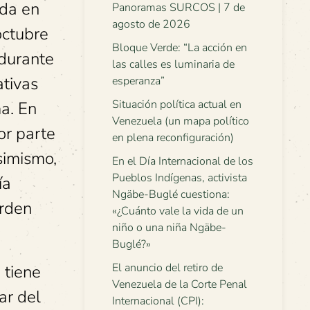
ada en
Panoramas SURCOS | 7 de
agosto de 2026
octubre
Bloque Verde: “La acción en
-durante
las calles es luminaria de
ativas
esperanza”
Situación política actual en
a. En
Venezuela (un mapa político
or parte
en plena reconfiguración)
simismo,
En el Día Internacional de los
Pueblos Indígenas, activista
ía
Ngäbe-Buglé cuestiona:
orden
«¿Cuánto vale la vida de un
niño o una niña Ngäbe-
Buglé?»
El anuncio del retiro de
 tiene
Venezuela de la Corte Penal
ar del
Internacional (CPI):