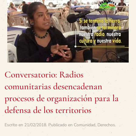
Conversatorio: Radios
comunitarias desencadenan
procesos de organización para la
defensa de los territorios
Escrito en
21/02/2018
. Publicado en
Comunidad
,
Derechos
.