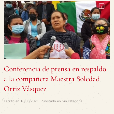
Conferencia de prensa en respaldo
a la compañera Maestra Soledad
Ortiz Vásquez
Escrito en
18/06/2021
. Publicado en
Sin categoría
.