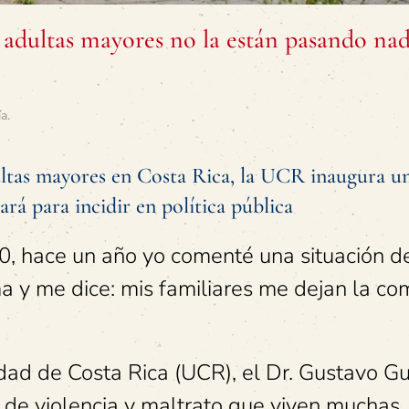
 adultas mayores no la están pasando na
ía
.
dultas mayores en Costa Rica, la UCR inaugura u
rá para incidir en política pública
0, hace un año yo comenté una situación d
a y me dice: mis familiares me dejan la co
dad de Costa Rica (UCR), el Dr. Gustavo Gu
s de violencia y maltrato que viven muchas