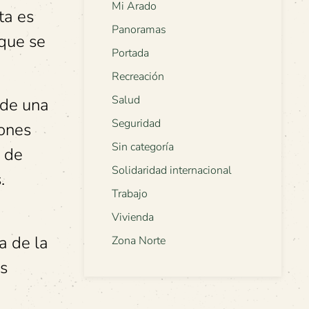
Mi Arado
ta es
Panoramas
 que se
Portada
Recreación
Salud
 de una
Seguridad
iones
Sin categoría
s de
Solidaridad internacional
.
Trabajo
Vivienda
a de la
Zona Norte
es