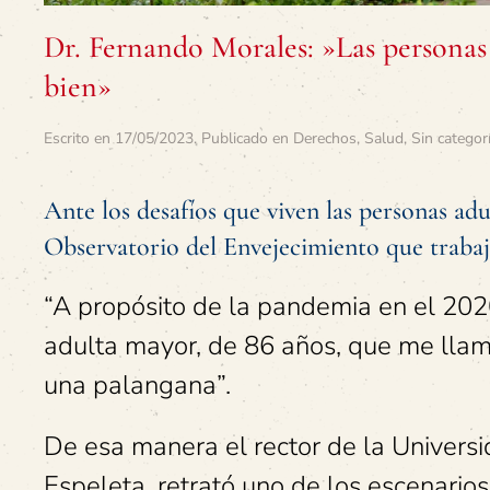
Dr. Fernando Morales: »Las personas
bien»
Escrito en
17/05/2023
. Publicado en
Derechos
,
Salud
,
Sin categor
Ante los desafíos que viven las personas a
Observatorio del Envejecimiento que trabaja
“A propósito de la pandemia en el 202
adulta mayor, de 86 años, que me llam
una palangana”.
De esa manera el rector de la Universi
Espeleta, retrató uno de los escenario