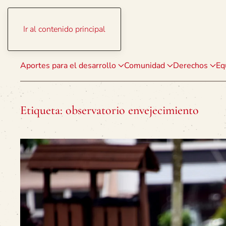
Ir al contenido principal
Aportes para el desarrollo
Comunidad
Derechos
Eq
Etiqueta:
observatorio envejecimiento