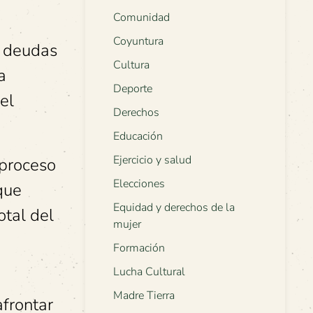
Comunidad
Coyuntura
y deudas
Cultura
a
Deporte
del
Derechos
Educación
Ejercicio y salud
 proceso
Elecciones
que
Equidad y derechos de la
otal del
mujer
Formación
Lucha Cultural
Madre Tierra
afrontar