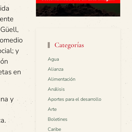
ida
iente
Güell,
promedio
Categorías
cial; y
Agua
ión
Alianza
etas en
Alimentación
Análisis
una y
Aportes para el desarrollo
Arte
a.
Boletines
Caribe